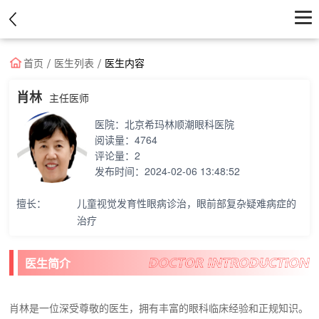
首页
首页
医生列表
医生内容
医院
肖林
主任医师
医院：
北京希玛林顺潮眼科医院
医生
阅读量：
4764
评论量：
2
资讯
发布时间：
2024-02-06 13:48:52
优惠中心
擅长：
儿童视觉发育性眼病诊治，眼前部复杂疑难病症的
治疗
医生简介
肖林是一位深受尊敬的医生，拥有丰富的眼科临床经验和正规知识。