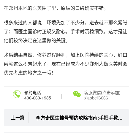
在郑州本地的医美圈子里，原辰的口碑确实不错。
很多来过的人都说，环境先加了不少分，进去就不那么紧张
了；而医生面诊时正规又耐心，手术时沉稳细致，这才是让
他们较终决定在这里做的关键。
术后结果自然，修养过程顺利，加上医院持续的关心，好口
碑就这么积累起来了，现在已经成为不少郑州人做医美时会
优先考虑的地方之一哦！
预约电话
客服微信(点击添加)
|
400-660-1985
xiaobeii6666
李方奇医生挂号预约攻略指南:手把手教你锁定清奥取异物大神号源
上一篇