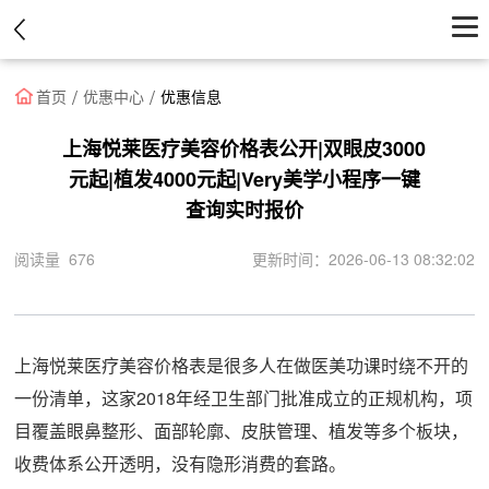
首页
首页
优惠中心
优惠信息
医院
上海悦莱医疗美容价格表公开|双眼皮3000
元起|植发4000元起|Very美学小程序一键
医生
查询实时报价
资讯
阅读量 676
更新时间：2026-06-13 08:32:02
优惠中心
上海悦莱医疗美容价格表是很多人在做医美功课时绕不开的
一份清单，这家2018年经卫生部门批准成立的正规机构，项
目覆盖眼鼻整形、面部轮廓、皮肤管理、植发等多个板块，
收费体系公开透明，没有隐形消费的套路。