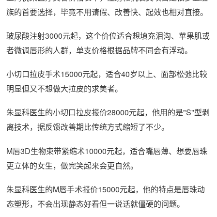
族的首要选择，毕竟不用请假、改善快、起效也相对直接。
玻尿酸注射3000元起，这个价位适合想填充泪沟、苹果肌或
者微调唇形的人群，单支价格根据品牌不同会有浮动。
小切口拉皮手术15000元起，适合40岁以上、面部松弛比较
明显但又不想做大拉皮的求美者。
朱显科医生的小切口拉皮报价28000元起，他用的是"S"型剥
离技术，据反馈改善期比传统方式缩短了不少。
M唇3D生物束带紧缩术10000元起，适合嘴唇薄、想要唇珠
更立体的女生，做完笑起来会更自然。
朱显科医生的M唇手术报价15000元起，他的特点是唇珠动
态塑形，不会出现静态好看但一说话就僵硬的问题。