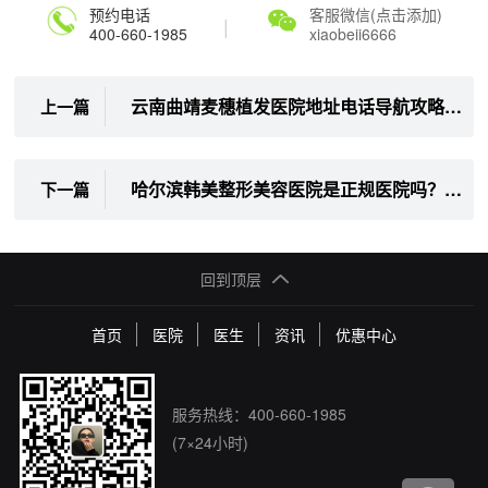
预约电话
客服微信(点击添加)
|
400-660-1985
xiaobeii6666
云南曲靖麦穗植发医院地址电话导航攻略：麒麟西路295号3楼植发基地，186***8747问询植发价格/作用
上一篇
哈尔滨韩美整形美容医院是正规医院吗？地址哈尔滨大街110号，资质认证+幼态脸注射实例全解析！
下一篇
回到顶层
首页
医院
医生
资讯
优惠中心
服务热线：
400-660-1985
(7×24小时)