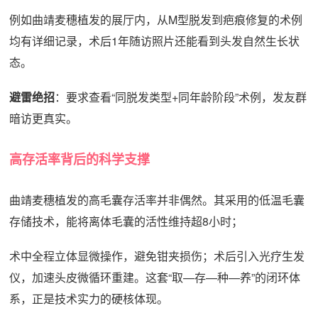
例如曲靖麦穗植发的展厅内，从M型脱发到疤痕修复的术例
均有详细记录，术后1年随访照片还能看到头发自然生长状
态。
避雷绝招
：要求查看“同脱发类型+同年龄阶段”术例，发友群
暗访更真实。
高存活率背后的科学支撑
曲靖麦穗植发的高毛囊存活率并非偶然。其采用的低温毛囊
存储技术，能将离体毛囊的活性维持超8小时；
术中全程立体显微操作，避免钳夹损伤；术后引入光疗生发
仪，加速头皮微循环重建。这套“取—存—种—养”的闭环体
系，正是技术实力的硬核体现。